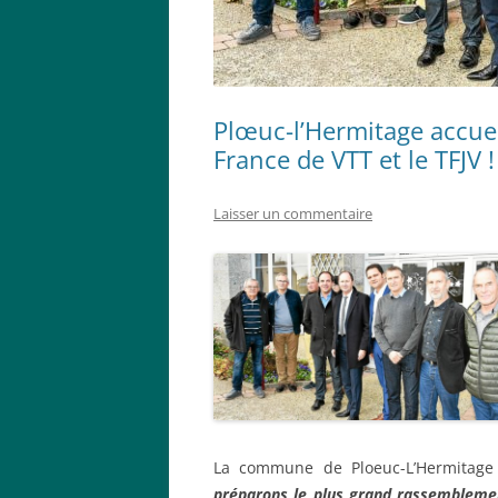
Plœuc-l’Hermitage accueil
France de VTT et le TFJV !
Laisser un commentaire
La commune de Ploeuc-L’Hermitage
préparons le plus grand rassembleme