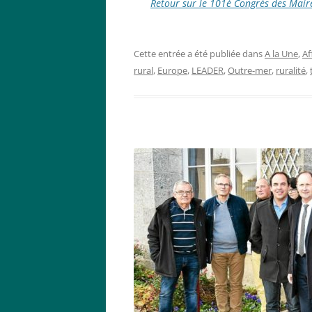
Retour sur le 101è Congrès des Mair
Cette entrée a été publiée dans
A la Une
,
Af
rural
,
Europe
,
LEADER
,
Outre-mer
,
ruralité
,