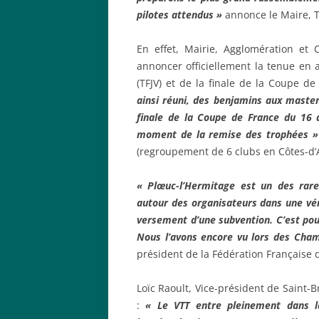
pilotes attendus »
annonce le Maire, 
En effet, Mairie, Agglomération et
annoncer officiellement la tenue en 
(TFJV) et de la finale de la Coupe d
ainsi réuni, des benjamins aux master
finale de la Coupe de France du 16 a
moment de la remise des trophées »
(regroupement de 6 clubs en Côtes-d’A
« Plœuc-l’Hermitage est un des rares
autour des organisateurs dans une véri
versement d’une subvention. C’est pou
Nous l’avons encore vu lors des Cha
président de la Fédération Française 
Loïc Raoult, Vice-président de Saint
:
« Le VTT entre pleinement dans l