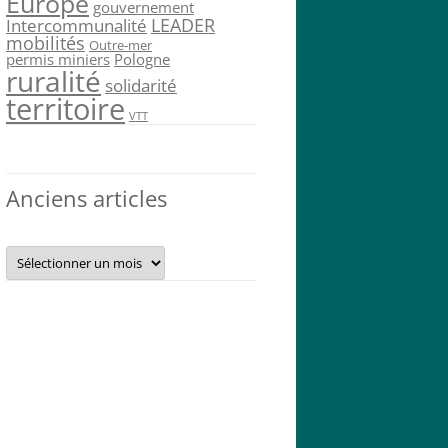
Europe
gouvernement
LEADER
Intercommunalité
mobilités
Outre-mer
permis miniers
Pologne
ruralité
solidarité
territoire
VTT
Anciens articles
Anciens
articles