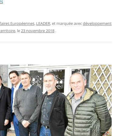
es
faires Européennes
,
LEADER
, et marquée avec
développement
territoire
, le
23 novembre 2018
.