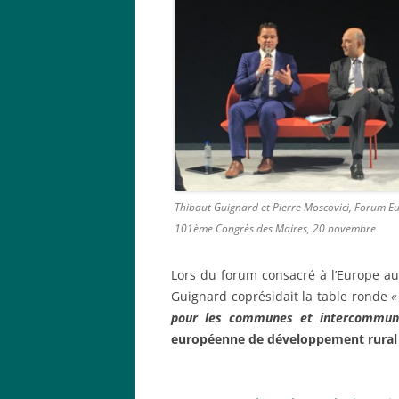
Thibaut Guignard et Pierre Moscovici, Forum E
101ème Congrès des Maires, 20 novembre
Lors du forum consacré à l’Europe a
Guignard coprésidait la table ronde
pour les communes et intercommuna
européenne de développement rural fo