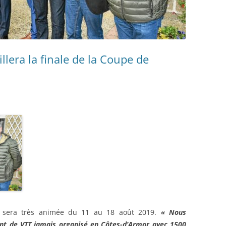
lera la finale de la Coupe de
 sera très animée du 11 au 18 août 2019.
« Nous
nt de VTT jamais organisé en Côtes-d’Armor avec 1500