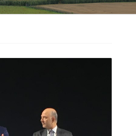
ASSOCIATION FRANÇAISE DU
CONSEIL DES COMMUNES ET
COOPÉRATION FRANCE –
RÉGIONS D’EUROPE
POLOGNE
NOUVELLES RURALITÉS
AFFAIRES EUROPÉENNES
LEADER FRANCE
CONGRÈS DES POUVOIRS
LOCAUX ET RÉGIONAUX DU
CONSEIL DE L’EUROPE
(CPLRE)