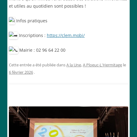
et utiles au quotidien sont possibles !
Infos pratiques
Inscriptions :
https://clem.mobi/
Mairie : 02 96 64 22 00
Cette entrée a été publiée dans
A la Une
,
A Ploeuc-L'Hermitage
le
6 février 2026
.