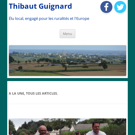
Thibaut Guignard
Élu local, engagé pour les ruralités et l'Europe
Aller
Menu
au
contenu
A LA UNE
, TOUS LES ARTICLES.