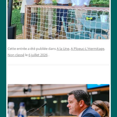
Cette entrée a été publiée dans
A la Une
,
A Ploeuc-L'Hermitage
,
Non classé
le
6 juillet 2026
.