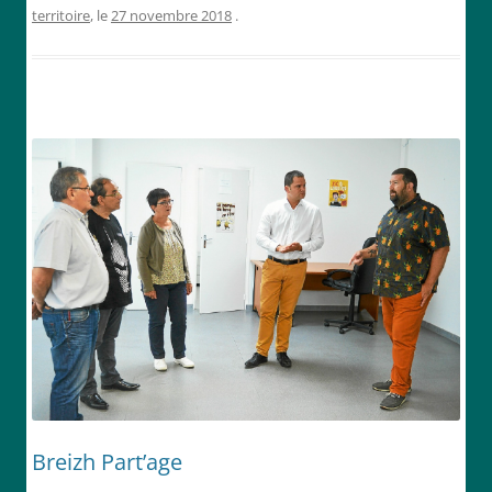
territoire
, le
27 novembre 2018
.
Breizh Part’age