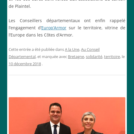
de Plaintel.
Les Conseillers départementaux ont enfin rappelé
l’engagement d’
Europ’Armor
sur le territoire, vitrine de
l’Europe dans les Côtes d’Armor.
Cette entrée a été publiée dans
A la Une
,
Au Conseil
Départemental
, et marquée avec
Bretagne
,
solidarité
,
territoire
, le
10 décembre 2018
.