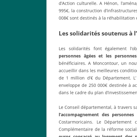
d’Action culturelle. A Hénon, l’amé
995€, la construction d’infrastructur
008€ sont destinés à la réhabilitation 
Les solidarités soutenus à 
Les solidarités font également l’o
personnes âgées et les personnes
bénéficiaires. A Moncontour, un no
accueillir dans les meilleures conditi
de 1 million d’€ du Département. L’
enveloppe de 250 000€ destinée à acc
dans le cadre du plan d’investissement
Le Conseil départemental, à travers s
l’accompagnement des personnes 
Costarmoricains. Le Département c
Complémentaire de la réforme socia
euros consacré au logement
des p