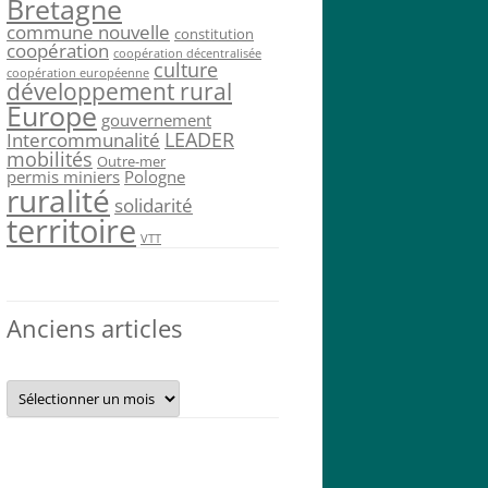
Bretagne
commune nouvelle
constitution
coopération
coopération décentralisée
culture
coopération européenne
développement rural
Europe
gouvernement
LEADER
Intercommunalité
mobilités
Outre-mer
permis miniers
Pologne
ruralité
solidarité
territoire
VTT
Anciens articles
Anciens
articles