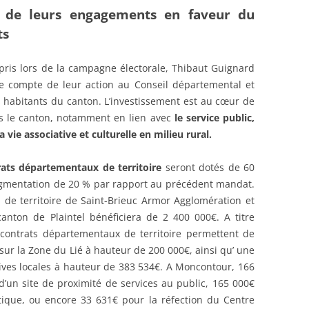
r de leurs engagements en faveur du
ts
is lors de la campagne électorale, Thibaut Guignard
e compte de leur action au Conseil départemental et
s habitants du canton. L’investissement est au cœur de
ns le canton, notamment en lien avec
le service public,
vie associative et culturelle en milieu rural.
rats départementaux de territoire
seront dotés de 60
augmentation de 20 % par rapport au précédent mandat.
 de territoire de Saint-Brieuc Armor Agglomération et
anton de Plaintel bénéficiera de 2 400 000€. A titre
 contrats départementaux de territoire permettent de
s sur la Zone du Lié à hauteur de 200 000€, ainsi qu’ une
tives locales à hauteur de 383 534€. A Moncontour, 166
d’un site de proximité de services au public, 165 000€
tique, ou encore 33 631€ pour la réfection du Centre