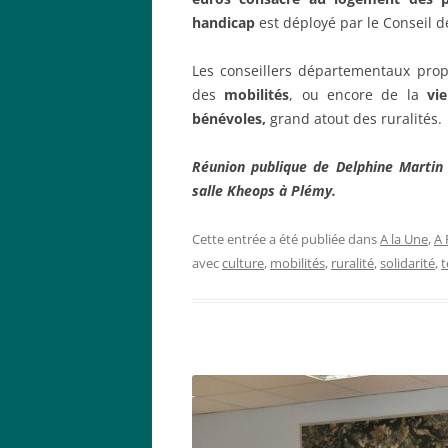
handicap
est déployé par le Conseil d
Les conseillers départementaux prop
des
mobilités
, ou encore de la
vie
bénévoles,
grand atout des ruralités.
Réunion publique de Delphine Martin
salle Kheops à Plémy.
Cette entrée a été publiée dans
A la Une
,
A 
avec
culture
,
mobilités
,
ruralité
,
solidarité
,
t