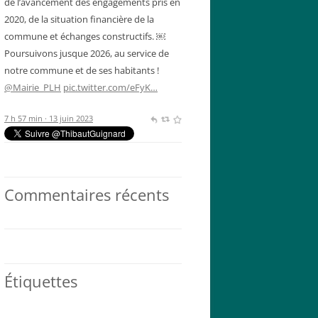
de l’avancement des engagements pris en
2020, de la situation financière de la
commune et échanges constructifs. ￼
Poursuivons jusque 2026, au service de
notre commune et de ses habitants !
@Mairie_PLH
pic.twitter.com/eFyK…
7 h 57 min · 13 juin 2023
Commentaires récents
Étiquettes