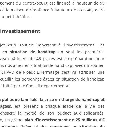
nagement du centre-bourg est financé à hauteur de 99
es à la maison de l’enfance à hauteur de 83 864€, et 38
du petit théâtre.
l’investissement
bjet d’un soutien important à l’investissement. Les
 en situation de handicap
en sont les premières
uveau bâtiment de 46 places est en préparation pour
ons nos aînés en situation de handicap, avec un soutien
 EHPAD de Ploeuc-L’Hermitage s’est vu attribuer une
ueillir les personnes âgées en situation de handicap
 initié par le Conseil départemental.
a
politique familiale, la prise en charge du handicap et
âgées
, est présent à chaque étape de la vie des
onsacre la moitié de son budget aux solidarités.
le, un grand
plan d’investissement de 25 millions d’€
ersonnes âgées et des personnes en situation de