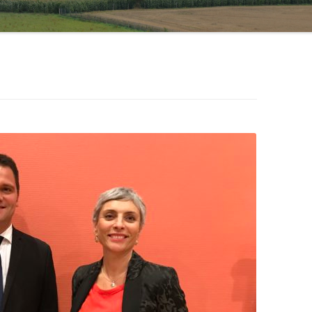
ASSOCIATION FRANÇAISE DU
CONSEIL DES COMMUNES ET
COOPÉRATION FRANCE –
RÉGIONS D’EUROPE
POLOGNE
NOUVELLES RURALITÉS
AFFAIRES EUROPÉENNES
LEADER FRANCE
CONGRÈS DES POUVOIRS
LOCAUX ET RÉGIONAUX DU
CONSEIL DE L’EUROPE
(CPLRE)