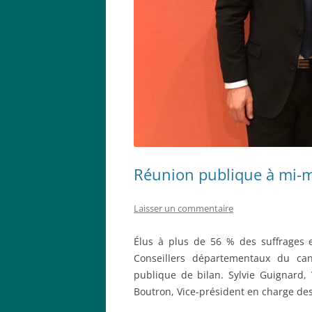
Réunion publique à mi-
Laisser un commentaire
Élus à plus de 56 % des suffrages 
Conseillers départementaux du can
publique de bilan. Sylvie Guignard, 
Boutron, Vice-président en charge des