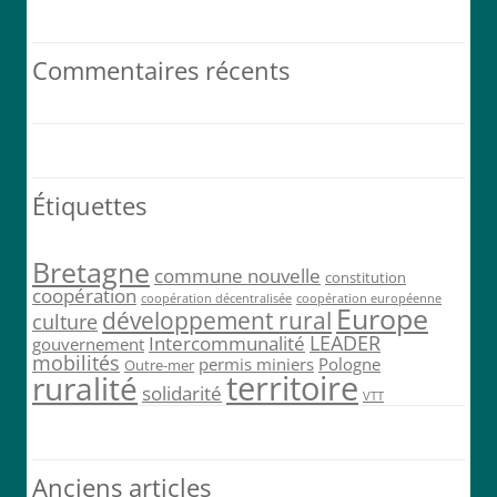
Poursuivons jusque 2026, au service de notre commune et de ses
habitants !
@Mairie_PLH
pic.twitter.com/eFyK…
Commentaires récents
7 h 57 min · 13 juin 2023
Étiquettes
Bretagne
commune nouvelle
constitution
coopération
coopération décentralisée
coopération européenne
Europe
développement rural
culture
LEADER
Intercommunalité
gouvernement
mobilités
permis miniers
Pologne
Outre-mer
territoire
ruralité
solidarité
VTT
Anciens articles