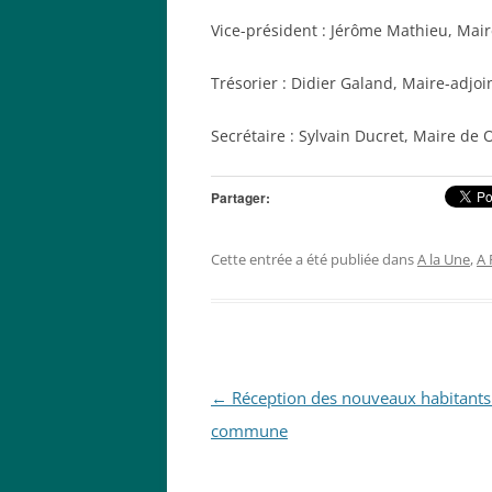
Vice-président : Jérôme Mathieu, Mair
Trésorier : Didier Galand, Maire-adjo
Secrétaire : Sylvain Ducret, Maire de
Partager:
Cette entrée a été publiée dans
A la Une
,
A 
Navigation
←
Réception des nouveaux habitants 
des
commune
articles