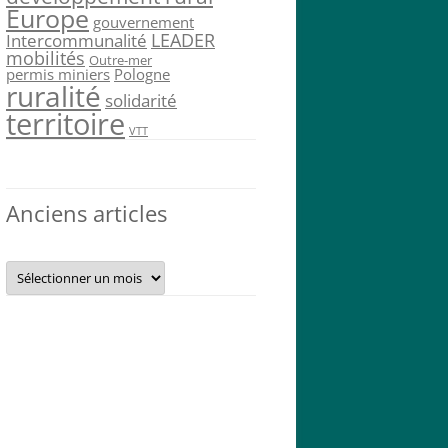
Europe
gouvernement
LEADER
Intercommunalité
mobilités
Outre-mer
permis miniers
Pologne
ruralité
solidarité
territoire
VTT
Anciens articles
Anciens
articles