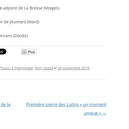
e-adjoint de La Bresse (Vosges)
int de Jeumont (Nord)
 Ornans (Doubs)
Plus
Ploeuc-L'Hermitage
,
Non classé
le
24 novembre 2019
.
de la
Première pierre des Lutins « un moment
unique »
→