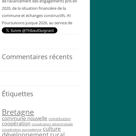
de l’avancement des engagements pris en
2020, de la situation financière de la
commune et échanges constructifs. ￼
Poursuivons jusque 2026, au service de
notre commune et de ses habitants !
@Mairie_PLH
pic.twitter.com/eFyK…
7 h 57 min · 13 juin 2023
Commentaires récents
Étiquettes
Bretagne
commune nouvelle
constitution
coopération
coopération décentralisée
culture
coopération européenne
développement rural