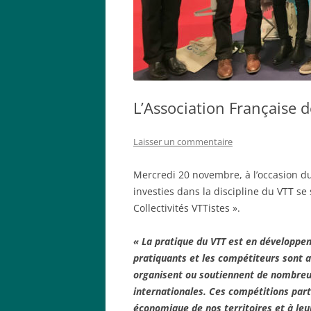
L’Association Française de
Laisser un commentaire
Mercredi 20 novembre, à l’occasion du
investies dans la discipline du VTT se
Collectivités VTTistes ».
« La pratique du VTT est en développe
pratiquants et les compétiteurs sont a
organisent ou soutiennent de nombreus
internationales. Ces compétitions par
économique de nos territoires et à le