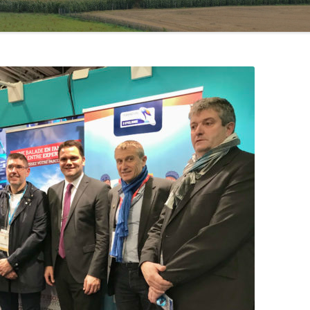
ASSOCIATION FRANÇAISE DU
CONSEIL DES COMMUNES ET
COOPÉRATION FRANCE –
RÉGIONS D’EUROPE
POLOGNE
NOUVELLES RURALITÉS
AFFAIRES EUROPÉENNES
LEADER FRANCE
CONGRÈS DES POUVOIRS
LOCAUX ET RÉGIONAUX DU
CONSEIL DE L’EUROPE
(CPLRE)