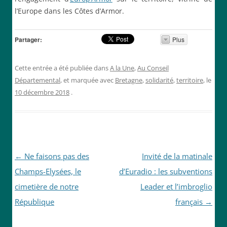
l’Europe dans les Côtes d’Armor.
Partager:
Plus
Cette entrée a été publiée dans
A la Une
,
Au Conseil
Départemental
, et marquée avec
Bretagne
,
solidarité
,
territoire
, le
10 décembre 2018
.
Navigation
←
Ne faisons pas des
Invité de la matinale
des
Champs-Elysées, le
d’Euradio : les subventions
articles
cimetière de notre
Leader et l’imbroglio
République
français
→