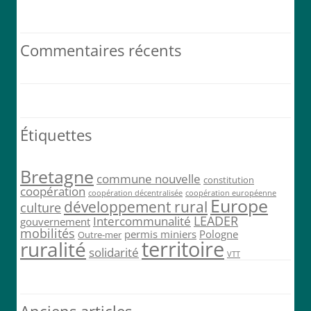
Poursuivons jusque 2026, au service de notre commune et de ses
habitants !
@Mairie_PLH
pic.twitter.com/eFyK…
Commentaires récents
7 h 57 min · 13 juin 2023
Étiquettes
Bretagne
commune nouvelle
constitution
coopération
coopération décentralisée
coopération européenne
Europe
développement rural
culture
LEADER
Intercommunalité
gouvernement
mobilités
permis miniers
Pologne
Outre-mer
territoire
ruralité
solidarité
VTT
Anciens articles