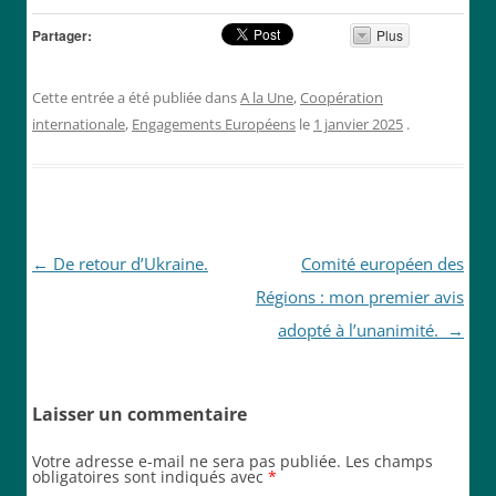
Partager:
Plus
Cette entrée a été publiée dans
A la Une
,
Coopération
internationale
,
Engagements Européens
le
1 janvier 2025
.
Navigation
←
De retour d’Ukraine.
Comité européen des
des
Régions : mon premier avis
articles
adopté à l’unanimité.
→
Laisser un commentaire
Votre adresse e-mail ne sera pas publiée.
Les champs
obligatoires sont indiqués avec
*