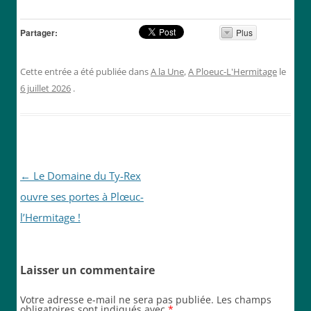
Partager:
Plus
Cette entrée a été publiée dans
A la Une
,
A Ploeuc-L'Hermitage
le
6 juillet 2026
.
Navigation
←
Le Domaine du Ty-Rex
des
ouvre ses portes à Plœuc-
articles
l’Hermitage !
Laisser un commentaire
Votre adresse e-mail ne sera pas publiée.
Les champs
obligatoires sont indiqués avec
*