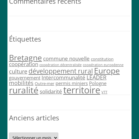
Commentaires récents
Étiquettes
Bretagne
commune nouvelle
constitution
coopération
coopération décentralisée
coopération européenne
Europe
développement rural
culture
LEADER
Intercommunalité
gouvernement
mobilités
permis miniers
Pologne
Outre-mer
territoire
ruralité
solidarité
VTT
Anciens articles
Anciens
articles