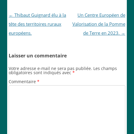
Navigation
←
Thibaut Guignard élu à la
Un Centre Européen de
des
tête des territoires ruraux
Valorisation de la Pomme
articles
européens.
de Terre en 2023.
→
Laisser un commentaire
Votre adresse e-mail ne sera pas publiée.
Les champs
obligatoires sont indiqués avec
*
Commentaire
*