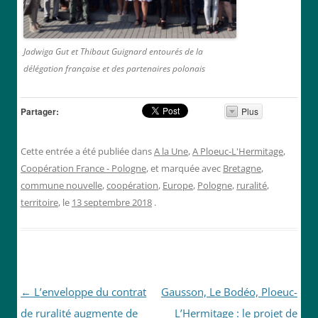
Jadwiga Gut et Thibaut Guignard entourés de la
délégation française et des partenaires polonais
Partager:
Plus
Cette entrée a été publiée dans
A la Une
,
A Ploeuc-L'Hermitage
,
Coopération France - Pologne
, et marquée avec
Bretagne
,
commune nouvelle
,
coopération
,
Europe
,
Pologne
,
ruralité
,
territoire
, le
13 septembre 2018
.
Navigation
←
L’enveloppe du contrat
Gausson, Le Bodéo, Ploeuc-
des
de ruralité augmente de
L’Hermitage : le projet de