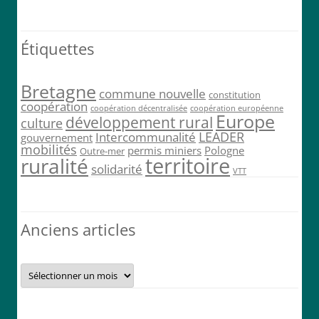
Étiquettes
Bretagne
commune nouvelle
constitution
coopération
coopération décentralisée
coopération européenne
Europe
développement rural
culture
LEADER
Intercommunalité
gouvernement
mobilités
permis miniers
Pologne
Outre-mer
territoire
ruralité
solidarité
VTT
Anciens articles
Anciens
articles