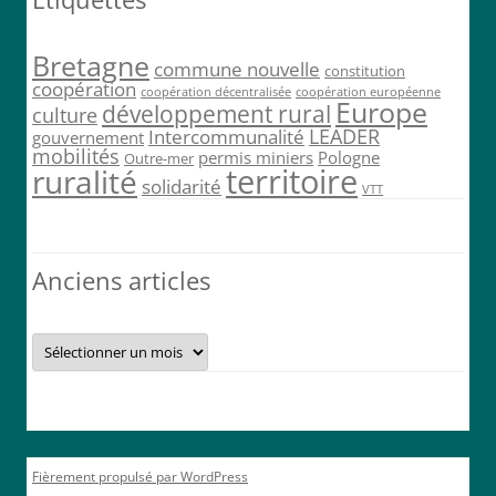
Bretagne
commune nouvelle
constitution
coopération
coopération décentralisée
coopération européenne
Europe
développement rural
culture
LEADER
Intercommunalité
gouvernement
mobilités
permis miniers
Pologne
Outre-mer
territoire
ruralité
solidarité
VTT
Anciens articles
Anciens
articles
Fièrement propulsé par WordPress