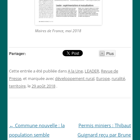
Maires de France, mai 2018
Partager:
Plus
Cette entrée a été publiée dans
A la Une
,
LEADER
,
Revue de
Presse
, et marquée avec
développement rural
,
Europe
,
ruralité
,
territoire
, le
29 août 2018
.
Navigation
←
Commune nouvelle : la
Permis miniers : Thibaut
des
population semble
Guignard reçu par Brune