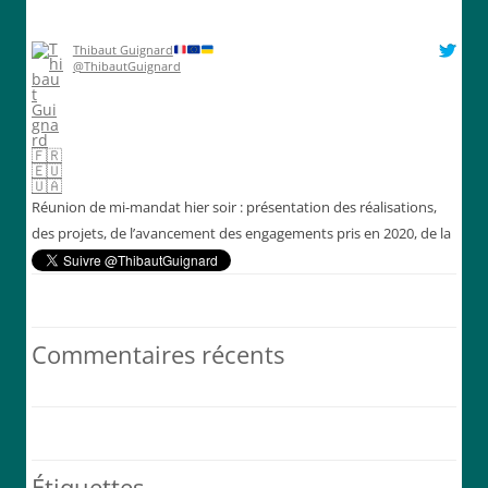
Thibaut Guignard
@ThibautGuignard
Réunion de mi-mandat hier soir : présentation des réalisations,
des projets, de l’avancement des engagements pris en 2020, de la
situation financière de la commune et échanges constructifs. ￼
Poursuivons jusque 2026, au service de notre commune et de ses
habitants !
@Mairie_PLH
pic.twitter.com/eFyK…
Commentaires récents
7 h 57 min · 13 juin 2023
Étiquettes